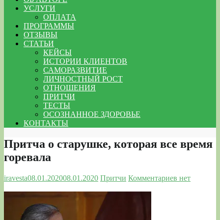
УСЛУГИ
ОПЛАТА
ПРОГРАММЫ
ОТЗЫВЫ
СТАТЬИ
КЕЙСЫ
ИСТОРИИ КЛИЕНТОВ
САМОРАЗВИТИЕ
ЛИЧНОСТНЫЙ РОСТ
ОТНОШЕНИЯ
ПРИТЧИ
ТЕСТЫ
ОСОЗНАННОЕ ЗДОРОВЬЕ
КОНТАКТЫ
Притча о старушке, которая все время
горевала
iravesta
08.01.2020
08.01.2020
Притчи
Комментариев нет