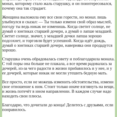
монах, которому стало жаль старушку, и он поинтересовался,
почему она так страдает.
Женщина выложила ему все свои горести, но монах лишь
улыбнулся и сказал: — Ты только измени свой образ мыслей,
погоду ты ведь никак не изменишь. Когда светит солнце, не
думай о зонтиках старшей дочери, а думай о лапше младшей.
Светит солнце, значит, у младшей дочки лапша хорошо
подсохнет, и торговля будет успешной. Когда идёт дождь,
думай о зонтиках старшей дочери, наверняка они продадутся
хорошо.
Старушка очень обрадовалась совету и поблагодарила монаха.
С той поры она больше не плакала, а все время радовалась за
дочерей, из-за чего радости в жизни прибавилось и у нее, и у
ее дочерей, которые никак не могли утешить бедную мать.
Все просто, если не можешь изменить обстоятельства, измени
свое отношение к ним. Стоит только иначе взглянуть на вещи,
и жизнь потечёт в ином направлении. В каждом случае надо
находить свои плюсы.
Благодарю, что дочитали до конца! Делитесь с друзьями, если
понравилось.