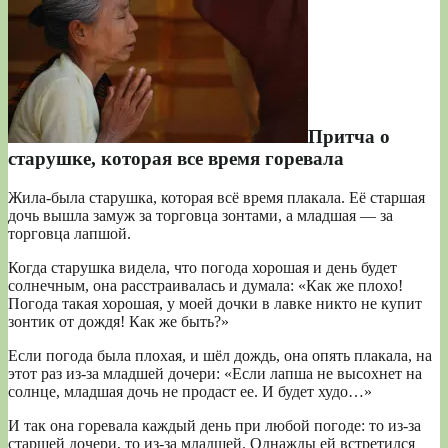
Притча о
старушке, которая все время горевала
Жила-была старушка, которая всё время плакала. Её старшая
дочь вышла замуж за торговца зонтами, а младшая — за
торговца лапшой.
Когда старушка видела, что погода хорошая и день будет
солнечным, она расстраивалась и думала: «Как же плохо!
Погода такая хорошая, у моей дочки в лавке никто не купит
зонтик от дождя! Как же быть?»
Если погода была плохая, и шёл дождь, она опять плакала, на
этот раз из-за младшей дочери: «Если лапша не высохнет на
солнце, младшая дочь не продаст ее. И будет худо…»
И так она горевала каждый день при любой погоде: то из-за
старшей дочери, то из-за младшей. Однажды ей встретился