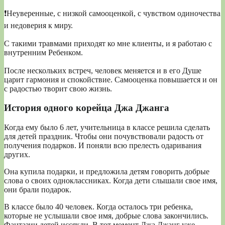
❗Неуверенные, с низкой самооценкой, с чувством одиночества
и недоверия к миру.
С такими травмами приходят ко мне клиенты, и я работаю с
внутренним Ребенком.
После нескольких встреч, человек меняется и в его Душе
царит гармония и спокойствие. Самооценка повышается и он
с радостью творит свою жизнь.
История одного корейца Джа Джанга
Когда ему было 6 лет, учительница в классе решила сделать
для детей праздник. Чтобы они почувствовали радость от
получения подарков. И поняли всю прелесть одаривания
других.
Она купила подарки, и предложила детям говорить добрые
слова о своих одноклассниках. Когда дети слышали свое имя,
они брали подарок.
В классе было 40 человек. Когда осталось три ребенка,
которые не услышали свое имя, добрые слова закончились.
Фантазии детей иссякли. В тот момент Джа Джанг уже