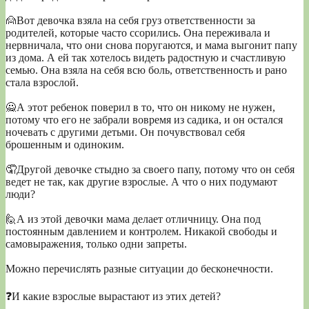
🙍Вот девочка взяла на себя груз ответственности за
родителей, которые часто ссорились. Она переживала и
нервничала, что они снова поругаются, и мама выгонит папу
из дома. А ей так хотелось видеть радостную и счастливую
семью. Она взяла на себя всю боль, ответственность и рано
стала взрослой.
🙅А этот ребенок поверил в то, что он никому не нужен,
потому что его не забрали вовремя из садика, и он остался
ночевать с другими детьми. Он почувствовал себя
брошенным и одиноким.
🤦Другой девочке стыдно за своего папу, потому что он себя
ведет не так, как другие взрослые. А что о них подумают
люди?
🙋А из этой девочки мама делает отличницу. Она под
постоянным давлением и контролем. Никакой свободы и
самовыражения, только одни запреты.
Можно перечислять разные ситуации до бесконечности.
⠀
❓И какие взрослые вырастают из этих детей?