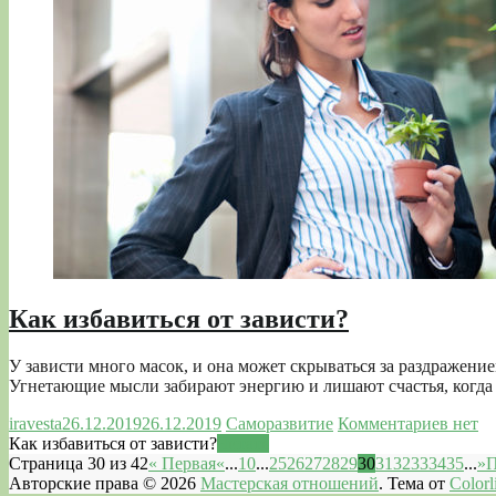
Как избавиться от зависти?
У зависти много масок, и она может скрываться за раздражен
Угнетающие мысли забирают энергию и лишают счастья, когда 
iravesta
26.12.2019
26.12.2019
Саморазвитие
Комментариев нет
Как избавиться от зависти?
Читать
Страница 30 из 42
« Первая
«
...
10
...
25
26
27
28
29
30
31
32
33
34
35
...
»
П
Авторские права © 2026
Мастерская отношений
. Тема от
Colorl